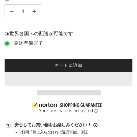
格
世界各国への配送が可能です
発送準備完了
カートに追加
読
み
込
み
中
.
.
.
安心してお買い物をお楽しみください！
7日間「気に入らなければ返品可能」保証