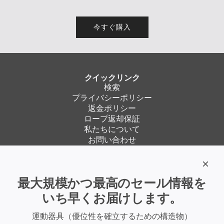
今すぐ購入
クイックリンク
検索
プライバシーポリシー
返金ポリシー
ロープ返却保証
私たちについて
お問い合わせ
リンク
利用規約
私たちに従ってください
最大規模かつ最高のセール情報を
いち早くお届けします。
運動器具
最大規模かつ最高のセール情報をいち早くお届けします。
運動器具（優位性を確立するための構造物）