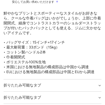
安心してお買い求めいただけます
®
鮮やかなプリントとスポーティーなスタイルがお好きな
ログインしてデザインを
ら、クールな巾着バッグはいかがでしょうか。上部に巾着
商品スタイルを選択して
商品を選択してください
保存
開閉式、細身でコントラストカラーのショルダーストラッ
デザインをプレビューす
ください
プが付いたバックパックとしても使える、ジムに欠かせな
デザインは下書きとして保存されました。編集や
いアイテムです。
オプション
価格
る
チェックボックス
購入のために、ログインして作品をアカウントに
近い
デザインを見る
• バッグサイズ：15インチ×17インチ
保存してください。
破
デザインを
下書きとし
カート
• 最大耐荷重：33ポンド（15kg）
確認する
棄
編集する
て保存
に追加
• コットン製ハンドル2本
近い
ログイン
• 巾着開閉式
• ポリエステル100%生地
• 米国における無地製品の構成部品は中国から調達
• EUにおける無地製品の構成部品は中国とEUから調達
折りたたみ可能なタブ
折りたたみ可能なタブ