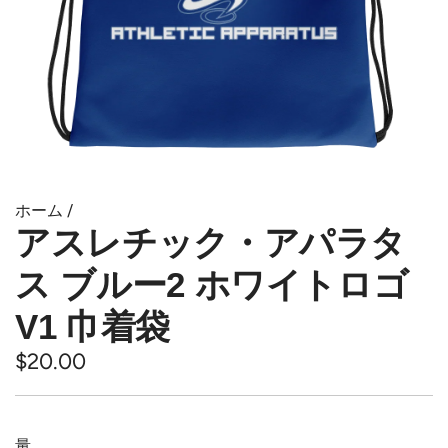
ホーム
/
アスレチック・アパラタ
ス ブルー2 ホワイトロゴ
V1 巾着袋
通
$20.00
常
価
量